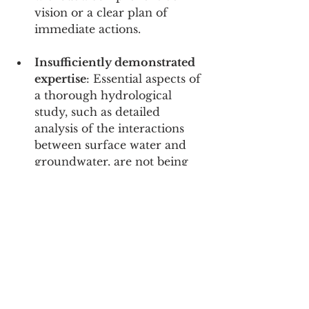
vision or a clear plan of 
immediate actions.
Insufficiently demonstrated 
expertise
: Essential aspects of 
a thorough hydrological 
study, such as detailed 
analysis of the interactions 
between surface water and 
groundwater, are not being 
adequately addressed.
Lack of follow-up and 
transparency
: Citizens and 
elected officials have received 
no clear information about 
the results of the previously 
funded studies.