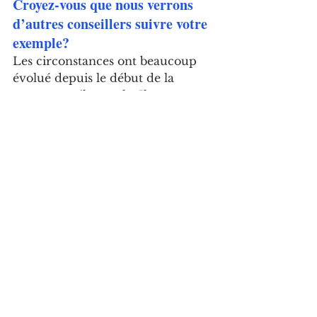
Croyez-vous que nous verrons 
d’autres conseillers suivre votre 
exemple?
Les circonstances ont beaucoup 
évolué depuis le début de la 
campagne électorale. Il vous 
faudrait poser la question aux 
autres membres individuellement.
Qu’espérez-vous voir dans 
l’avenir lors des assemblées du 
conseil et de l’élaboration des 
projets? Quel serait l’approche 
que vous aimeriez voir du Maire 
et des conseillers envers leurs 
citoyens?
 J’aimerais voir la recherche 
active d’un meilleur balancement 