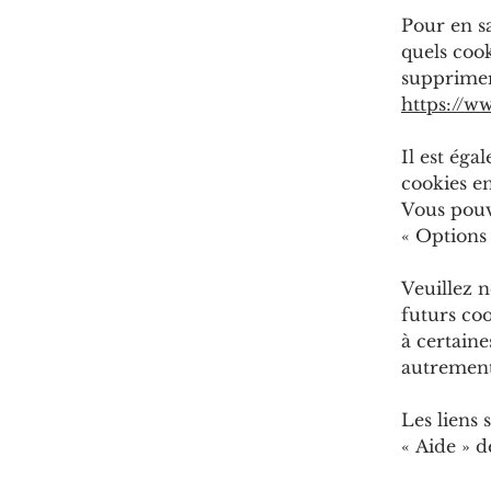
Pour en s
quels coo
supprimer
https://w
Il est éga
cookies e
Vous pouv
«
Option
Veuillez n
futurs co
à certaine
autrement
Les liens 
«
Aide
»
de