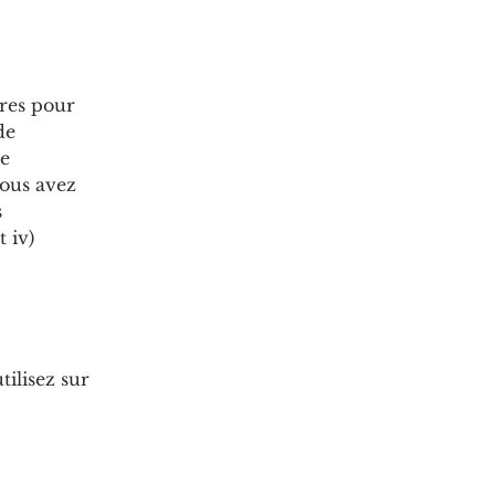
ires pour
de
de
vous avez
s
 iv)
ilisez sur