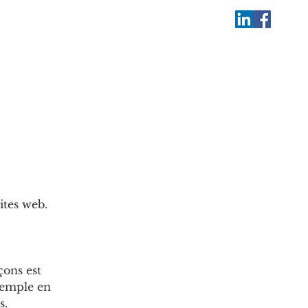
ites web.
çons est
exemple en
s.