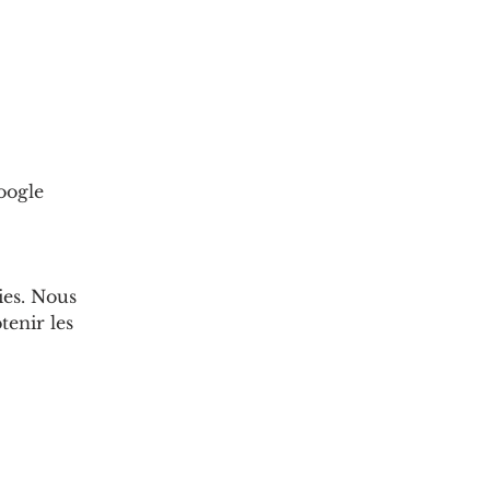
oogle
ies. Nous
enir les