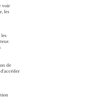
 voir
, les
 les
teur.
u
ion de
 d'accéder
ption