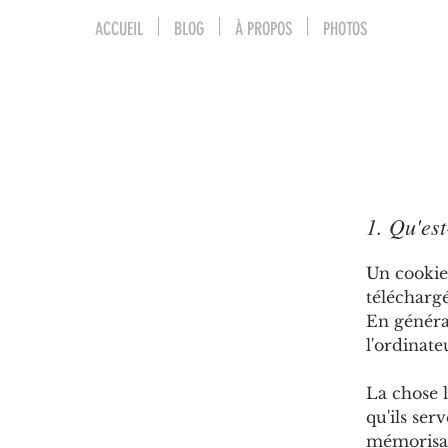
ACCUEIL
BLOG
À PROPOS
PHOTOS
1. Qu'est
Un cookie 
téléchargé
En généra
l'ordinateu
La chose l
qu'ils ser
mémorisant